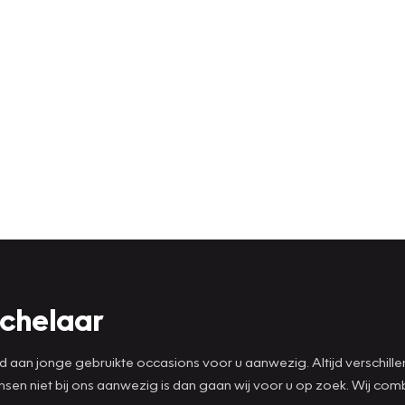
ichelaar
ad aan jonge gebruikte occasions voor u aanwezig. Altijd verschill
wensen niet bij ons aanwezig is dan gaan wij voor u op zoek. Wij 