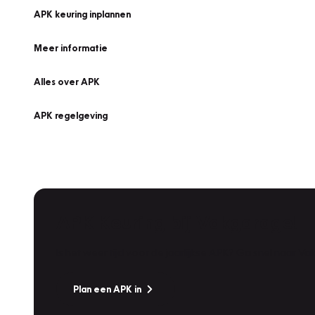
APK keuring inplannen
Meer informatie
Alles over APK
APK regelgeving
APK Keuring bij Vakgarage!
Is het weer tijd voor de jaarlijkse APK? Ga snel naar V
Plan een APK in