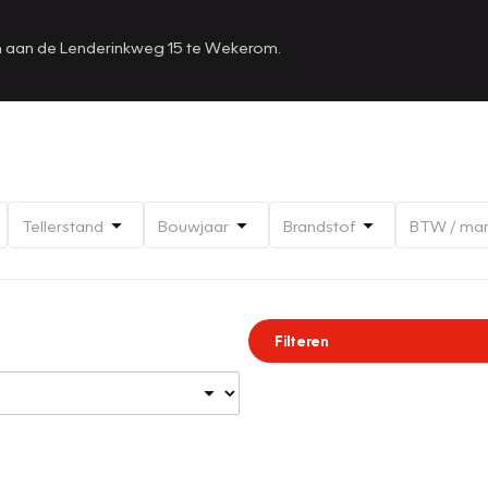
en aan de Lenderinkweg 15 te Wekerom.
Tellerstand
Bouwjaar
Brandstof
BTW / ma
Filteren