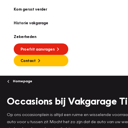
Kom gerust verder
Historie vakgarage
Zekerheden
Proefrit aanvragen
Contact
Homepage
Occasions bij Vakgarage T
Op ons occasionplein is altijd een ruime en wisselende voorra
auto voor u tussen zit. Mocht het zo zijn dat de auto van uw 