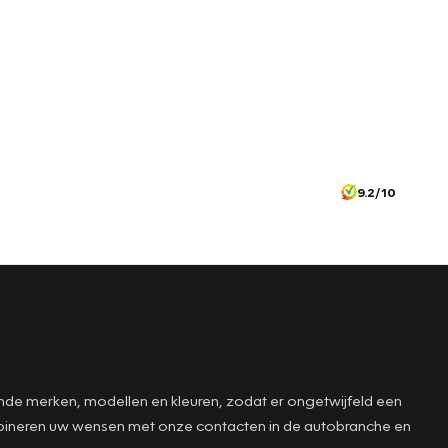
9.2/10
ende merken, modellen en kleuren, zodat er ongetwijfeld een
combineren uw wensen met onze contacten in de autobranche en