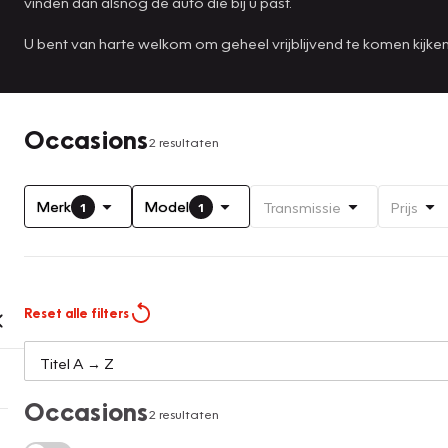
vinden dan alsnog de auto die bij u past.
U bent van harte welkom om geheel vrijblijvend te komen kijk
Occasions
2 resultaten
Merk
Model
Transmissie
Prijs
1
1
Reset alle filters
Occasions
2 resultaten