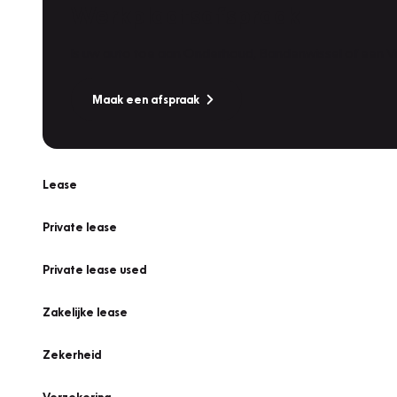
Werkplaatsafspraak
Is uw auto toe aan Onderhoud, Bandenwissel of een Va
Maak een afspraak
Lease
Private lease
Private lease used
Zakelijke lease
Zekerheid