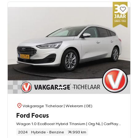
Vakgarage Tichelaar
| Wekerom (GE)
Ford Focus
Wagon 1.0 EcoBoost Hybrid Titanium | Org NL | CarPlay | Cruise Control | Climate Control | PDC | Navigatie | Automaat |
2024
Hybride - Benzine
74.993 km