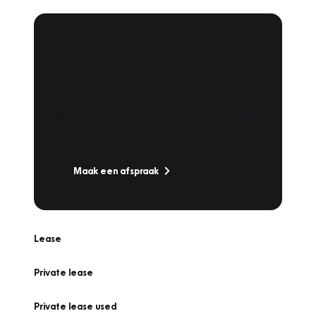
Plan een
Werkplaatsafspraak
Is uw auto toe aan Onderhoud,
Bandenwissel of een Vakantiecheck? Plan
online een afspraak!
Maak een afspraak
Lease
Private lease
Private lease used