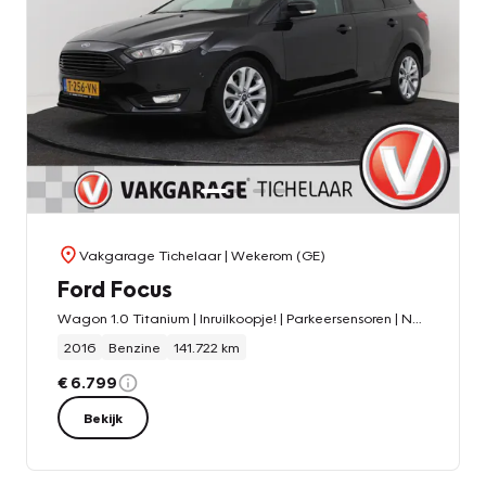
Vakgarage Tichelaar
| Wekerom (GE)
Ford Focus
Wagon 1.0 Titanium | Inruilkoopje! | Parkeersensoren | Navigatie | All-season | Stoelverwarming | Cruise Control |
2016
Benzine
141.722 km
€ 6.799
Bekijk