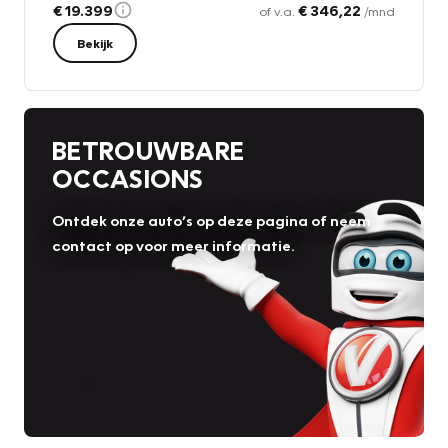
€ 19.399
€ 346,22
of v.a.
/mnd
Bekijk
BETROUWBARE
OCCASIONS
Ontdek onze auto’s op deze pagina of neem
contact op voor meer informatie.