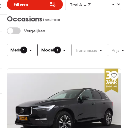
Filteren
Occasions
1 resultaat
Vergelijken
Merk
Model
Transmissie
Prijs
1
1