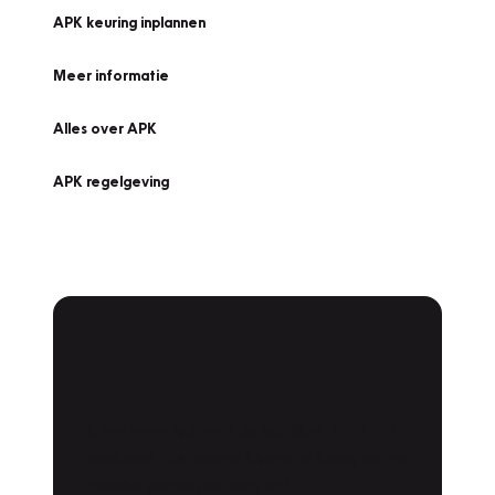
APK keuring inplannen
Meer informatie
Alles over APK
APK regelgeving
APK Keuring bij
Vakgarage!
Is het weer tijd voor de jaarlijkse APK? Ga
snel naar Vakgarage bij u in de buurt, en ga
zonder zorgen de weg op!