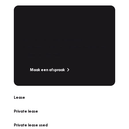
Plan een
Werkplaatsafspraak
Is uw auto toe aan Onderhoud,
Bandenwissel of een Vakantiecheck? Plan
online een afspraak!
Maak een afspraak
Lease
Private lease
Private lease used