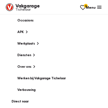
Vakgarage
0
Menu
Tichelaar
Occasions
APK
Werkplaats
Diensten
Over ons
Werken bij Vakgarage Tichelaar
Verbouwing
Direct naar