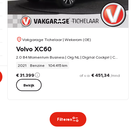
Vakgarage Tichelaar
| Wekerom (GE)
Volvo XC60
2.0 B4 Momentum Business | Org NL | Digital Cockpit | CarPlay | Leer | Keyless |
2021
Benzine
104.415 km
€ 31.399
€ 451,34
of v.a.
/mnd
Bekijk
Filteren