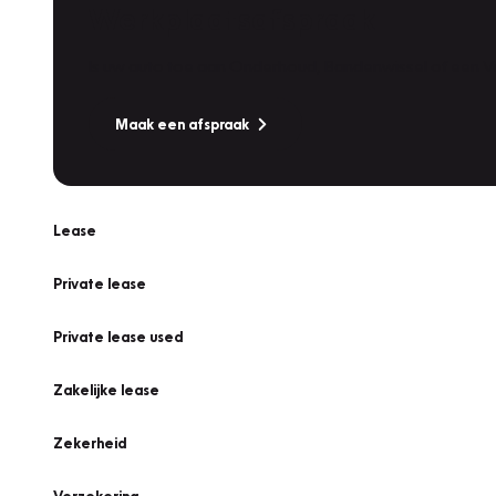
Werkplaatsafspraak
Is uw auto toe aan Onderhoud, Bandenwissel of een Va
Maak een afspraak
Lease
Private lease
Private lease used
Zakelijke lease
Zekerheid