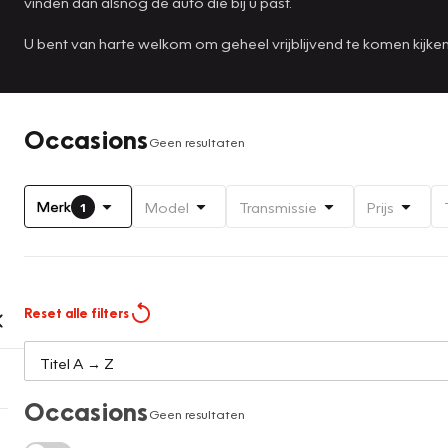
vinden dan alsnog de auto die bij u past.
U bent van harte welkom om geheel vrijblijvend te komen kijk
Occasions
Geen resultaten
Merk
Model
Transmissie
Prijs
1
Reset alle filters
Occasions
Geen resultaten