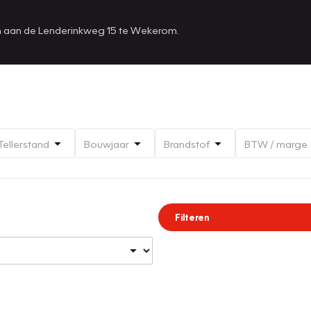
en aan de Lenderinkweg 15 te Wekerom.
Tellerstand
Bouwjaar
Brandstof
BTW / marge
Filteren