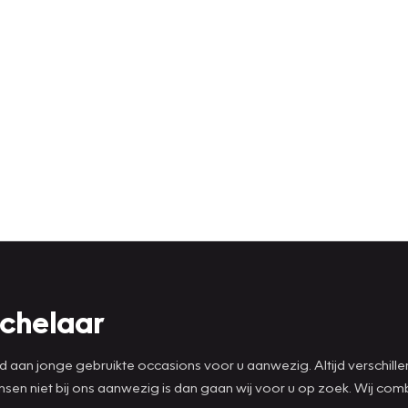
ichelaar
ad aan jonge gebruikte occasions voor u aanwezig. Altijd verschill
wensen niet bij ons aanwezig is dan gaan wij voor u op zoek. Wij 