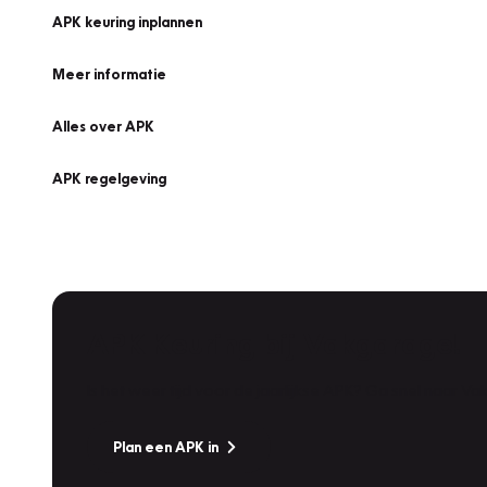
APK keuring inplannen
Meer informatie
Alles over APK
APK regelgeving
APK Keuring bij Vakgarage!
Is het weer tijd voor de jaarlijkse APK? Ga snel naar V
Plan een APK in