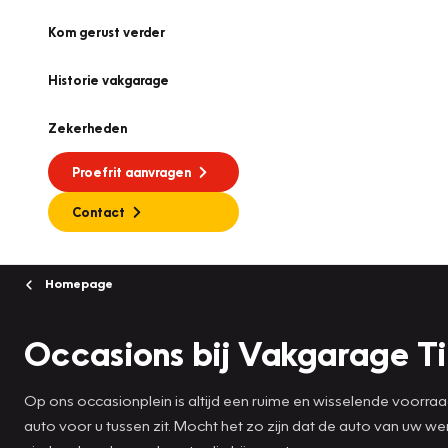
Kom gerust verder
Historie vakgarage
Zekerheden
Proefrit aanvragen
Contact
Homepage
Occasions bij Vakgarage T
Op ons occasionplein is altijd een ruime en wisselende voorra
auto voor u tussen zit. Mocht het zo zijn dat de auto van uw 