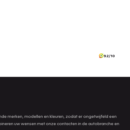
9.2/10
ende merken, modellen en kleuren, zodat er ongetwijfeld een
combineren uw wensen met onze contacten in de autobranche en