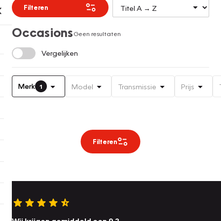
Filteren
Occasions
Geen resultaten
Vergelijken
Merk
Model
Transmissie
Prijs
1
Filteren
Wij krijgen gemiddeld een 9.2