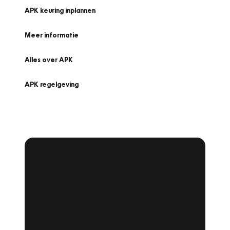
APK keuring inplannen
Meer informatie
Alles over APK
APK regelgeving
APK Keuring bij
Vakgarage!
Is het weer tijd voor de jaarlijkse APK? Ga
snel naar Vakgarage bij u in de buurt, en ga
zonder zorgen de weg op!