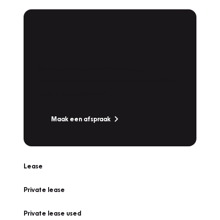
Plan een
Werkplaatsafspraak
Is uw auto toe aan Onderhoud,
Bandenwissel of een Vakantiecheck? Plan
online een afspraak!
Maak een afspraak
Lease
Private lease
Private lease used