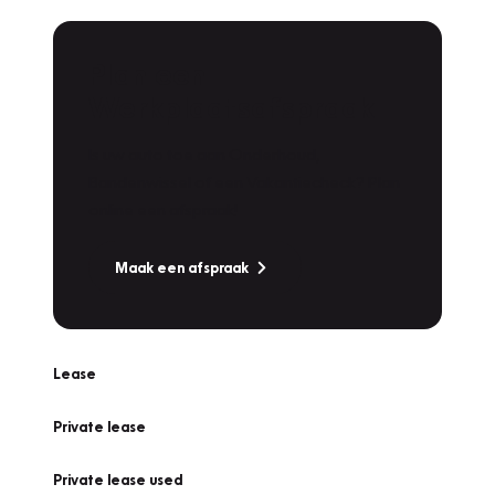
Plan een
Werkplaatsafspraak
Is uw auto toe aan Onderhoud,
Bandenwissel of een Vakantiecheck? Plan
online een afspraak!
Maak een afspraak
Lease
Private lease
Private lease used