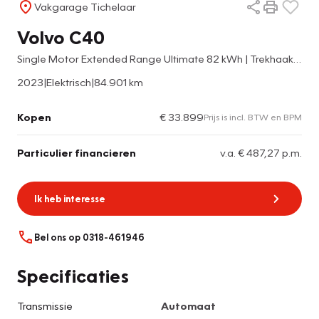
Vakgarage Tichelaar
Volvo C40
Single Motor Extended Range Ultimate 82 kWh | Trekhaak | Panoramadak | Harman/Kardon | 360 Camera | Digital Cockpit |
2023
|
Elektrisch
|
84.901 km
Kopen
€ 33.899
Prijs is incl. BTW en BPM
Particulier financieren
v.a. € 487,27 p.m.
Ik heb interesse
Bel ons op 0318-461946
Specificaties
Transmissie
Automaat