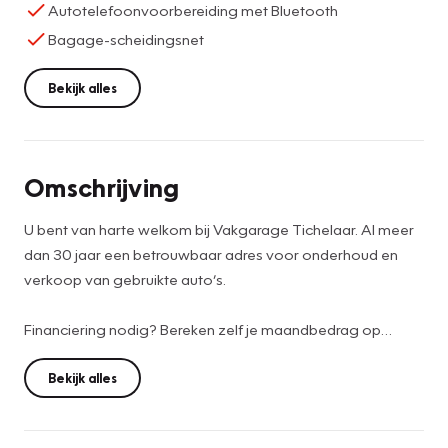
Autotelefoonvoorbereiding met Bluetooth
Bagage-scheidingsnet
Bekijk alles
Omschrijving
U bent van harte welkom bij Vakgarage Tichelaar. Al meer
dan 30 jaar een betrouwbaar adres voor onderhoud en
verkoop van gebruikte auto’s.
Financiering nodig? Bereken zelf je maandbedrag op
https://www.vakgaragetichelaar.nl/diensten/financiering.
Bekijk alles
De prijs is op basis van meeneemprijs. Wij streven naar zo
hoog mogelijke kwaliteit voor een scherpe prijs. Daarom