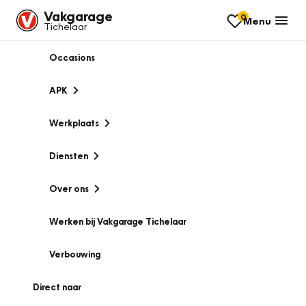
Vakgarage
0
Menu
Tichelaar
Occasions
APK
Werkplaats
Diensten
Over ons
Werken bij Vakgarage Tichelaar
Verbouwing
Direct naar