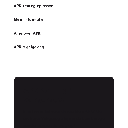
APK keuring inplannen
Meer informatie
Alles over APK
APK regelgeving
APK Keuring bij
Vakgarage!
Is het weer tijd voor de jaarlijkse APK? Ga
snel naar Vakgarage bij u in de buurt, en ga
zonder zorgen de weg op!