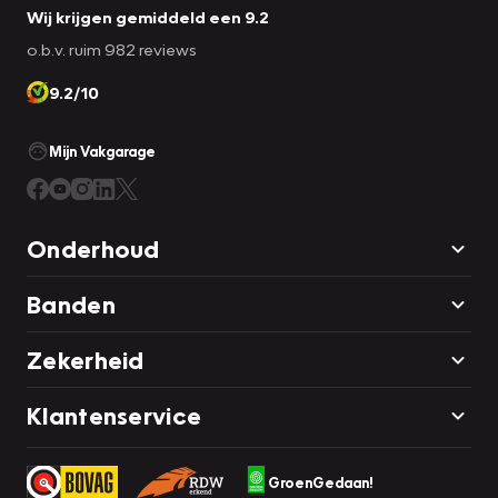
Laadkabels worden niet standaard bij iedere gebruikte
Wij krijgen gemiddeld een 9.2
elektrische of hybride auto meegeleverd. Controleer
o.b.v. ruim 982 reviews
daarom vooraf of deze aanwezig is.
9.2/10
Mijn Vakgarage
Onderhoud
Banden
Zekerheid
Klantenservice
GroenGedaan!