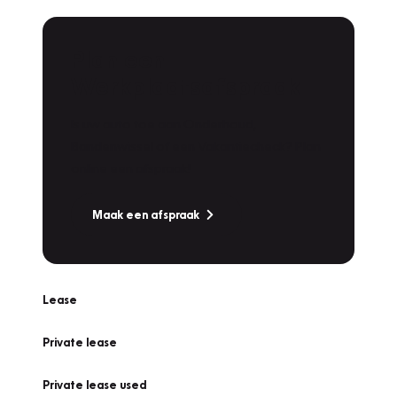
Plan een
Werkplaatsafspraak
Is uw auto toe aan Onderhoud,
Bandenwissel of een Vakantiecheck? Plan
online een afspraak!
Maak een afspraak
Lease
Private lease
Private lease used