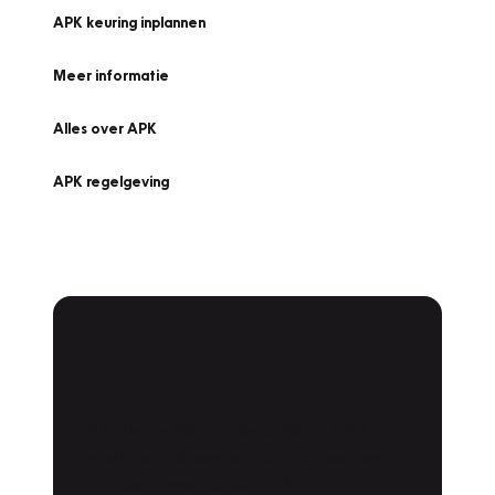
APK keuring inplannen
Meer informatie
Alles over APK
APK regelgeving
APK Keuring bij
Vakgarage!
Is het weer tijd voor de jaarlijkse APK? Ga
snel naar Vakgarage bij u in de buurt, en ga
zonder zorgen de weg op!