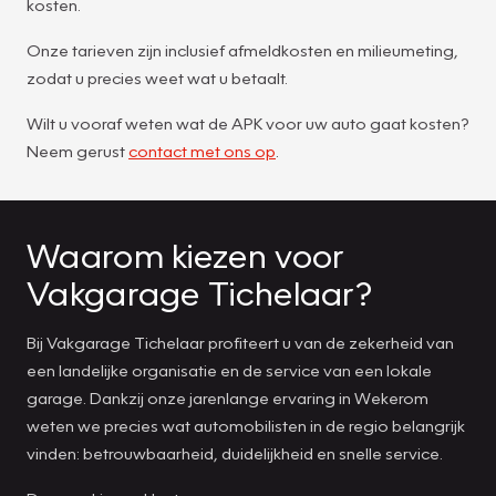
kosten.
Onze tarieven zijn inclusief afmeldkosten en milieumeting,
zodat u precies weet wat u betaalt.
Wilt u vooraf weten wat de APK voor uw auto gaat kosten?
Neem gerust
contact met ons op
.
Waarom kiezen voor
Vakgarage Tichelaar?
Bij Vakgarage Tichelaar profiteert u van de zekerheid van
een landelijke organisatie en de service van een lokale
garage. Dankzij onze jarenlange ervaring in Wekerom
weten we precies wat automobilisten in de regio belangrijk
vinden: betrouwbaarheid, duidelijkheid en snelle service.