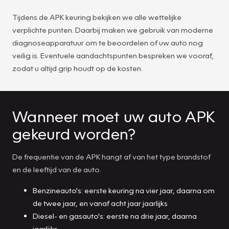
Tijdens de APK keuring bekijken we alle wettelijke
verplichte punten. Daarbij maken we gebruik van moderne
diagnoseapparatuur om te beoordelen of uw auto nog
veilig is. Eventuele aandachtspunten bespreken we vooraf,
zodat u altijd grip houdt op de kosten.
Wanneer moet uw auto APK
gekeurd worden?
De frequentie van de APK hangt af van het type brandstof
en de leeftijd van de auto.
Benzineauto's: eerste keuring na vier jaar, daarna om
de twee jaar, en vanaf acht jaar jaarlijks
Diesel- en gasauto's: eerste na drie jaar, daarna
jaarlijks