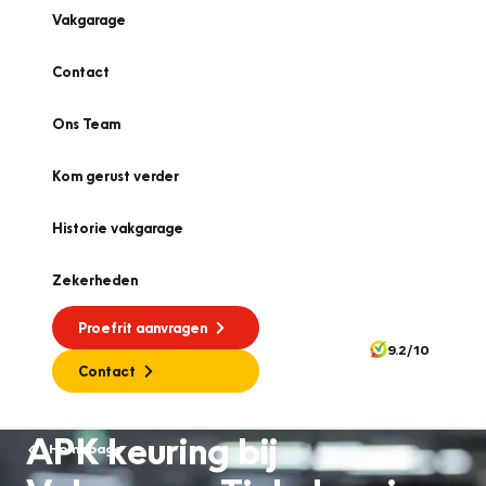
Vakgarage
Contact
Ons Team
Kom gerust verder
Historie vakgarage
Zekerheden
Proefrit aanvragen
9.2/10
Contact
APK keuring bij
Homepage