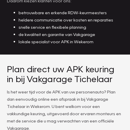
Daarom kiezen klanten voor ons:
betrouwbare en erkende RDW-keurmeesters
heldere communicatie over kosten en reparaties
snelle service en flexibele planning
de kwaliteit en garantie van Vakgarage
lokale specialist voor APK in Wekerom
Plan direct uw APK keuring
in bij Vakgarage Tichelaar
Is het weer tijd voor de APK van uw personenauto? Plan
dan eenvoudig online een afspraak in bij Vakgarage
Tichelaar in Wekerom. U bent welkom voor een
vakkundige keuring, uitgevoerd door ervaren monteurs en
met de service die u mag verwachten van een officiële
Vakgarage.