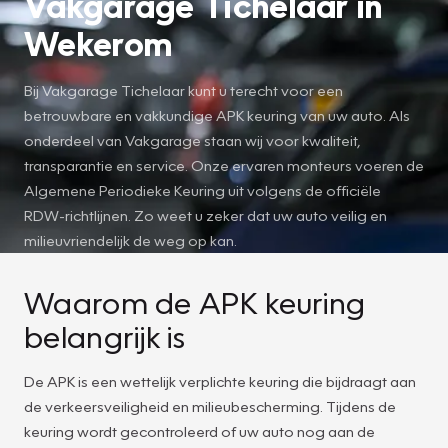
Vakgarage Tichelaar in
Wekerom
Bij Vakgarage Tichelaar kunt u terecht voor een
betrouwbare en vakkundige APK keuring van uw auto. Als
onderdeel van Vakgarage staan wij voor kwaliteit,
transparantie en service. Onze ervaren monteurs voeren de
Algemene Periodieke Keuring uit volgens de officiële
RDW-richtlijnen. Zo weet u zeker dat uw auto veilig en
milieuvriendelijk de weg op kan.
Waarom de APK keuring
belangrijk is
De APK is een wettelijk verplichte keuring die bijdraagt aan
de verkeersveiligheid en milieubescherming. Tijdens de
keuring wordt gecontroleerd of uw auto nog aan de