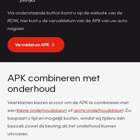
Via onderstaande button komt u op de website van de
RDW, hier kunt u de vervaldatum van de APK van uw auto
nagaan.
Vervaldatum APK
APK combineren met
onderhoud
Veel klanten kiezen ervoor om de APK te combineren met
een
kleine onderhoudsbeurt
of
grote onderhoudsbeurt
. Zo
bespaart u tijd en mogelijk kosten, omdat wij tijdens één
bezoek zowel de keuring als het onderhoud kunnen
uitvoeren.