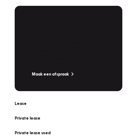
Plan een
Werkplaatsafspraak
Is uw auto toe aan Onderhoud,
Bandenwissel of een Vakantiecheck? Plan
online een afspraak!
Maak een afspraak
Lease
Private lease
Private lease used