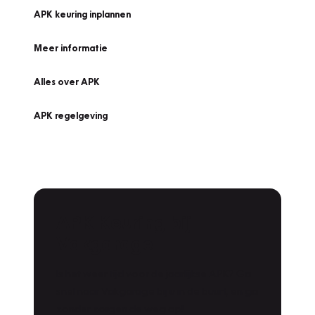
APK keuring inplannen
Meer informatie
Alles over APK
APK regelgeving
APK Keuring bij
Vakgarage!
Is het weer tijd voor de jaarlijkse APK? Ga
snel naar Vakgarage bij u in de buurt, en ga
zonder zorgen de weg op!