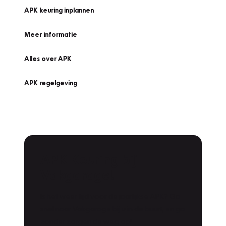
APK keuring inplannen
Meer informatie
Alles over APK
APK regelgeving
APK Keuring bij
Vakgarage!
Is het weer tijd voor de jaarlijkse APK? Ga
snel naar Vakgarage bij u in de buurt, en ga
zonder zorgen de weg op!