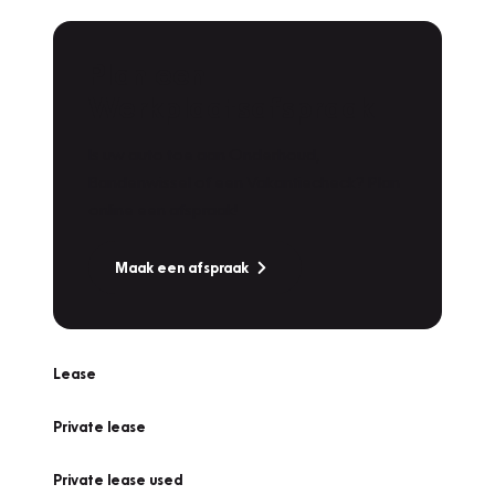
Plan een
Werkplaatsafspraak
Is uw auto toe aan Onderhoud,
Bandenwissel of een Vakantiecheck? Plan
online een afspraak!
Maak een afspraak
Lease
Private lease
Private lease used