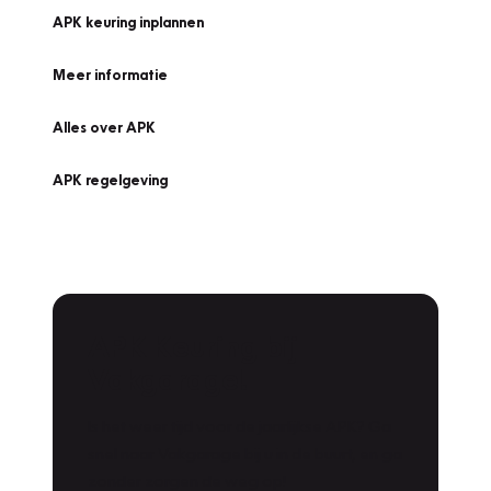
APK keuring inplannen
Meer informatie
Alles over APK
APK regelgeving
APK Keuring bij
Vakgarage!
Is het weer tijd voor de jaarlijkse APK? Ga
snel naar Vakgarage bij u in de buurt, en ga
zonder zorgen de weg op!