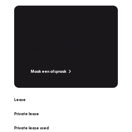
Plan een
Werkplaatsafspraak
Is uw auto toe aan Onderhoud,
Bandenwissel of een Vakantiecheck? Plan
online een afspraak!
Maak een afspraak
Lease
Private lease
Private lease used