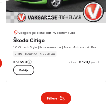
Vakgarage Tichelaar
| Wekerom (GE)
Škoda Citigo
1.0 Gr tech Style | Panoramadak | Airco | Automaat | Parkeersensoren |
2019
Benzine
97.278 km
€ 9.699
€ 173,1
of v.a.
/mnd
Bekijk
Filteren