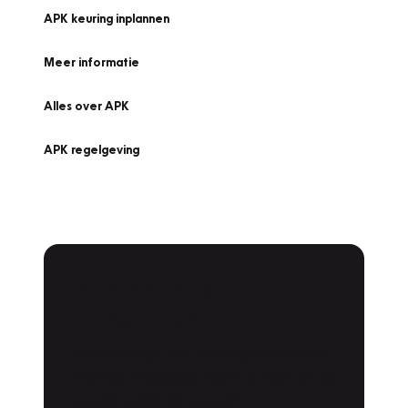
APK keuring inplannen
Meer informatie
Alles over APK
APK regelgeving
APK Keuring bij
Vakgarage!
Is het weer tijd voor de jaarlijkse APK? Ga
snel naar Vakgarage bij u in de buurt, en ga
zonder zorgen de weg op!