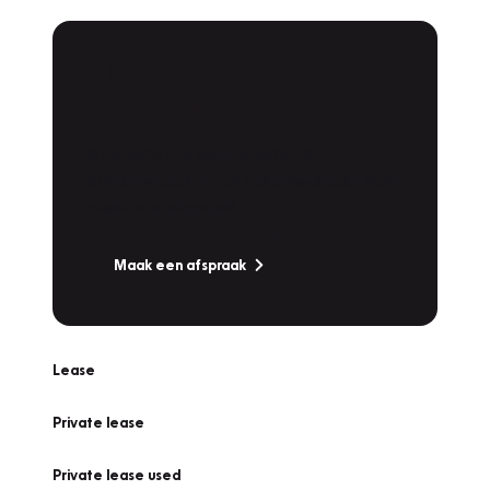
Plan een
Werkplaatsafspraak
Is uw auto toe aan Onderhoud,
Bandenwissel of een Vakantiecheck? Plan
online een afspraak!
Maak een afspraak
Lease
Private lease
Private lease used