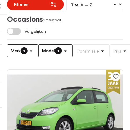
Filteren
Occasions
1 resultaat
Vergelijken
Merk
Model
Transmissie
Prijs
1
1