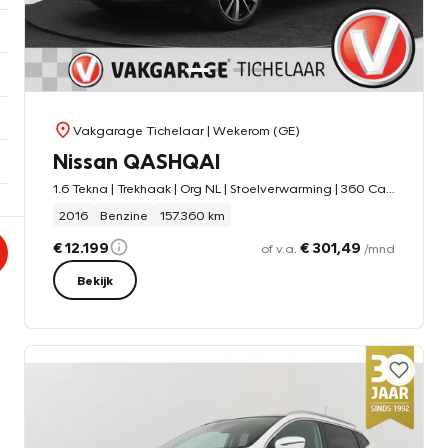
Vakgarage Tichelaar
| Wekerom (GE)
Nissan QASHQAI
1.6 Tekna | Trekhaak | Org NL | Stoelverwarming | 360 Camera | Navigatie | Keyless Entry/Start | Blind Spot |
2016
Benzine
157.360 km
€ 12.199
€ 301,49
of v.a.
/mnd
Bekijk