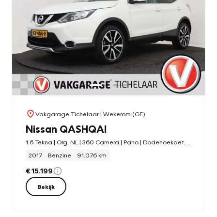
Vakgarage Tichelaar
| Wekerom (GE)
Nissan QASHQAI
1.6 Tekna | Org. NL | 360 Camera | Pano | Dodehoekdet. | Parkeersensor | Cruise Control | Navigatie |
2017
Benzine
91.076 km
€ 15.199
Bekijk