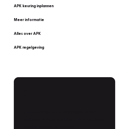
APK keuring inplannen
Meer informatie
Alles over APK
APK regelgeving
APK Keuring bij
Vakgarage!
Is het weer tijd voor de jaarlijkse APK? Ga
snel naar Vakgarage bij u in de buurt, en ga
zonder zorgen de weg op!