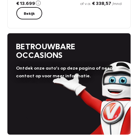
€ 13.699
€ 338,57
of v.a.
/mnd
Bekijk
BETROUWBARE
OCCASIONS
Ontdek onze auto’s op deze pagina of neem
contact op voor meer informatie.