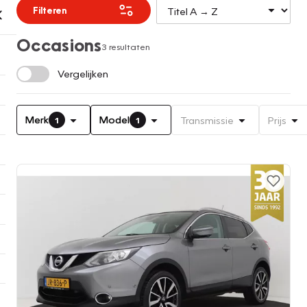
Filteren
Occasions
3 resultaten
Vergelijken
Merk
Model
Transmissie
Prijs
1
1