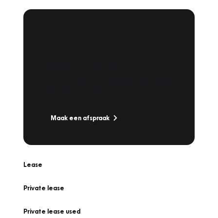
Plan een
Werkplaatsafspraak
Is uw auto toe aan Onderhoud,
Bandenwissel of een Vakantiecheck? Plan
online een afspraak!
Maak een afspraak
Lease
Private lease
Private lease used