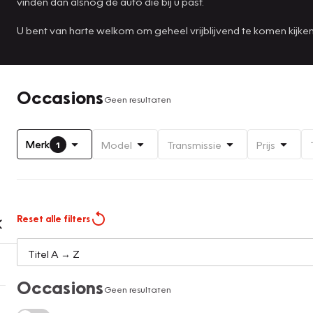
vinden dan alsnog de auto die bij u past.
U bent van harte welkom om geheel vrijblijvend te komen kijk
Occasions
Geen resultaten
Merk
Model
Transmissie
Prijs
1
Reset alle filters
Occasions
Geen resultaten