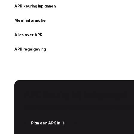
APK keuring inplannen
Meer informatie
Alles over APK
APK regelgeving
APK Keuring bij Vakgarage!
Is het weer tijd voor de jaarlijkse APK? Ga snel naar V
Plan een APK in