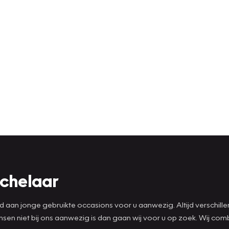
ichelaar
ad aan jonge gebruikte occasions voor u aanwezig. Altijd verschill
wensen niet bij ons aanwezig is dan gaan wij voor u op zoek. Wij 