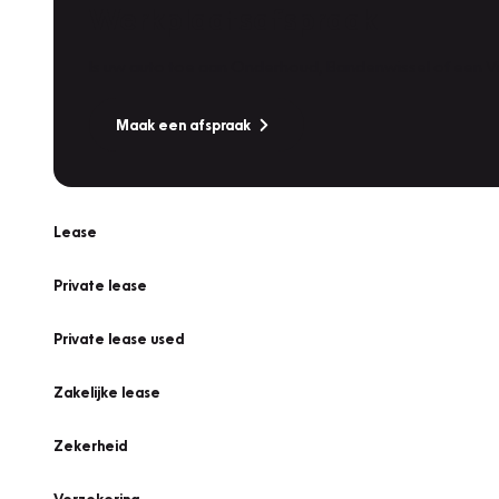
Werkplaatsafspraak
Is uw auto toe aan Onderhoud, Bandenwissel of een Va
Maak een afspraak
Lease
Private lease
Private lease used
Zakelijke lease
Zekerheid