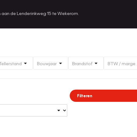
en aan de Lenderinkweg 15 te Wekerom.
Tellerstand
Bouwjaar
Brandstof
BTW / marge
Filteren