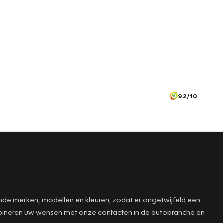
9.2/10
ende merken, modellen en kleuren, zodat er ongetwijfeld een
combineren uw wensen met onze contacten in de autobranche en