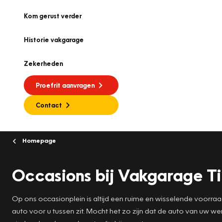
Kom gerust verder
Historie vakgarage
Zekerheden
Proefrit aanvragen
Contact
Homepage
Occasions bij Vakgarage T
Op ons occasionplein is altijd een ruime en wisselende voorra
auto voor u tussen zit. Mocht het zo zijn dat de auto van uw 