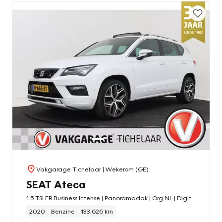
Vakgarage Tichelaar
| Wekerom (GE)
SEAT Ateca
1.5 TSI FR Business Intense | Panoramadak | Org NL | Digital Cockpit | CarPlay | Camera | Keyless Entry/Start |
2020
Benzine
133.626 km