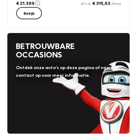
€ 21.399
€ 315,63
of v.a.
/mnd
Bekijk
BETROUWBARE
OCCASIONS
Ontdek onze auto’s op deze pagina of neem
contact op voor meer informatie.