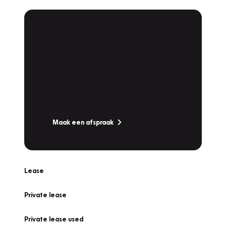
Plan een
Werkplaatsafspraak
Is uw auto toe aan Onderhoud,
Bandenwissel of een Vakantiecheck? Plan
online een afspraak!
Maak een afspraak
Lease
Private lease
Private lease used