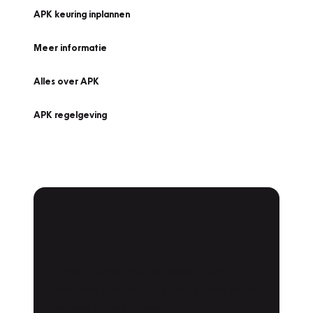
APK keuring inplannen
Meer informatie
Alles over APK
APK regelgeving
APK Keuring bij
Vakgarage!
Is het weer tijd voor de jaarlijkse APK? Ga
snel naar Vakgarage bij u in de buurt, en ga
zonder zorgen de weg op!