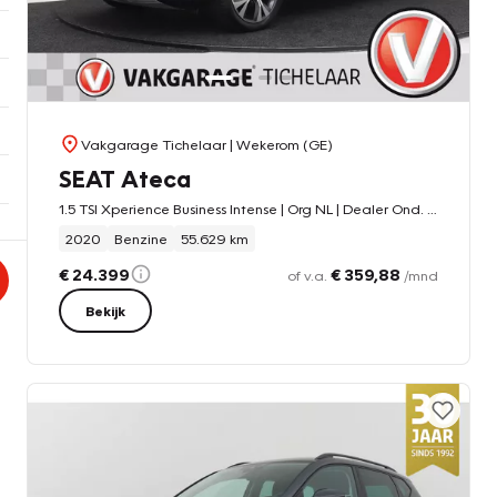
Vakgarage Tichelaar
| Wekerom (GE)
SEAT Ateca
1.5 TSI Xperience Business Intense | Org NL | Dealer Ond. | Digital Cockpit | CarPlay | Stoelverwarming |
2020
Benzine
55.629 km
€ 24.399
€ 359,88
of v.a.
/mnd
Bekijk