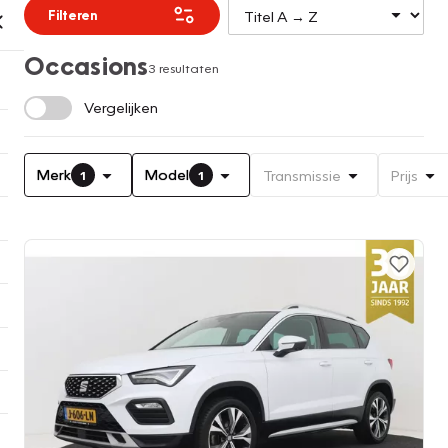
Filteren
Occasions
3 resultaten
Vergelijken
Merk
Model
Transmissie
Prijs
1
1