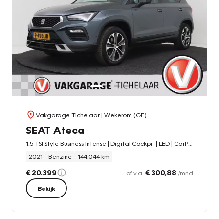
Vakgarage Tichelaar
| Wekerom (GE)
SEAT Ateca
1.5 TSI Style Business Intense | Digital Cockpit | LED | CarPlay | Adap. Cruise |
2021
Benzine
144.044 km
€ 20.399
€ 300,88
of v.a.
/mnd
Bekijk