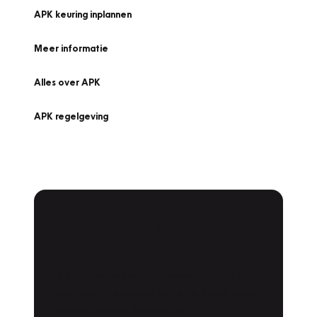
APK keuring inplannen
Meer informatie
Alles over APK
APK regelgeving
APK Keuring bij
Vakgarage!
Is het weer tijd voor de jaarlijkse APK? Ga
snel naar Vakgarage bij u in de buurt, en ga
zonder zorgen de weg op!