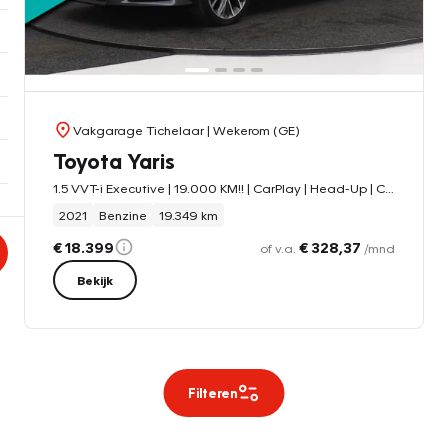
Vakgarage Tichelaar
| Wekerom (GE)
Toyota Yaris
1.5 VVT-i Executive | 19.000 KM!! | CarPlay | Head-Up | Camera | LED | Stoelverwarming | Climate Control | Keyless |
2021
Benzine
19.349 km
€ 18.399
€ 328,37
of v.a.
/mnd
Bekijk
Filteren