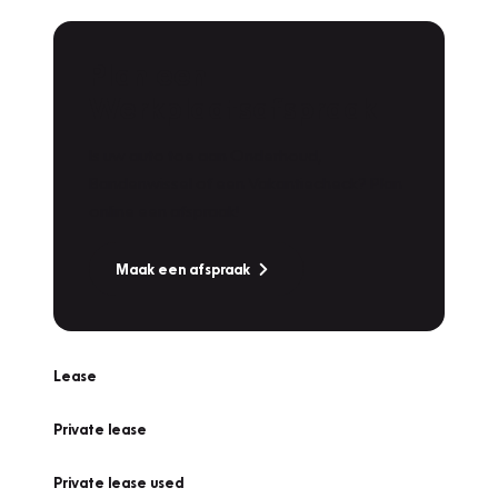
Plan een
Werkplaatsafspraak
Is uw auto toe aan Onderhoud,
Bandenwissel of een Vakantiecheck? Plan
online een afspraak!
Maak een afspraak
Lease
Private lease
Private lease used