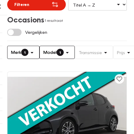
Filteren
Occasions
1 resultaat
Vergelijken
Merk
Model
Transmissie
Prijs
1
1