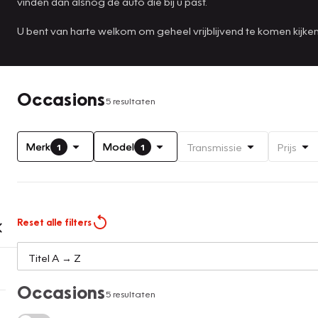
vinden dan alsnog de auto die bij u past.
U bent van harte welkom om geheel vrijblijvend te komen kijk
Occasions
5 resultaten
Merk
Model
Transmissie
Prijs
1
1
Reset alle filters
Occasions
5 resultaten