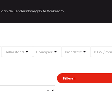
en aan de Lenderinkweg 15 te Wekerom.
Tellerstand
Bouwjaar
Brandstof
BTW / ma
Filteren