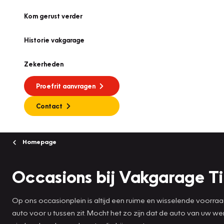
Kom gerust verder
Historie vakgarage
Zekerheden
Proefrit aanvragen
Contact
Homepage
Occasions bij Vakgarage T
Op ons occasionplein is altijd een ruime en wisselende voorra
auto voor u tussen zit. Mocht het zo zijn dat de auto van uw 