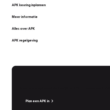
APK keuring inplannen
Meer informatie
Alles over APK
APK regelgeving
APK Keuring bij Vakgarage!
Is het weer tijd voor de jaarlijkse APK? Ga snel naar V
Plan een APK in