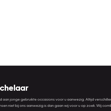
ichelaar
ad aan jonge gebruikte occasions voor u aanwezig. Altijd verschill
wensen niet bij ons aanwezig is dan gaan wij voor u op zoek. Wij 