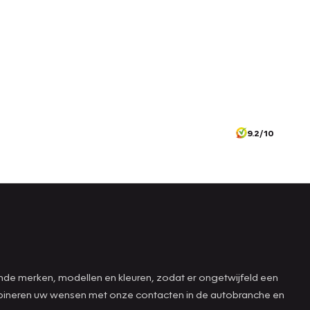
9.2/10
ende merken, modellen en kleuren, zodat er ongetwijfeld een
combineren uw wensen met onze contacten in de autobranche en