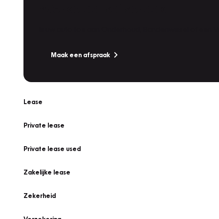
Werkplaatsafspraak
Is uw auto toe aan Onderhoud, Bandenwissel of een Va
Maak een afspraak
Lease
Private lease
Private lease used
Zakelijke lease
Zekerheid