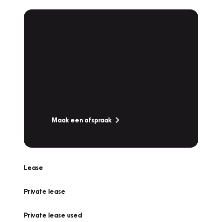
Plan een
Werkplaatsafspraak
Is uw auto toe aan Onderhoud,
Bandenwissel of een Vakantiecheck? Plan
online een afspraak!
Maak een afspraak
Lease
Private lease
Private lease used