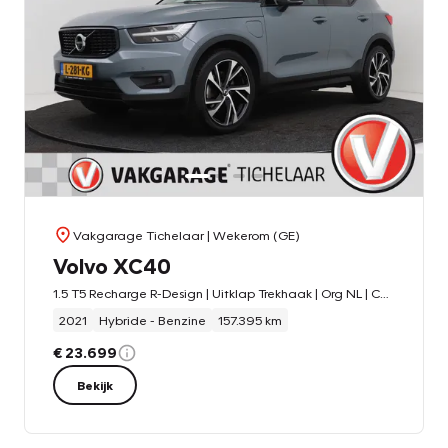
Vakgarage Tichelaar
| Wekerom (GE)
Volvo XC40
1.5 T5 Recharge R-Design | Uitklap Trekhaak | Org NL | CarPlay | Camera | Stoel-/Stuurverwarming |
2021
Hybride - Benzine
157.395 km
€ 23.699
Bekijk