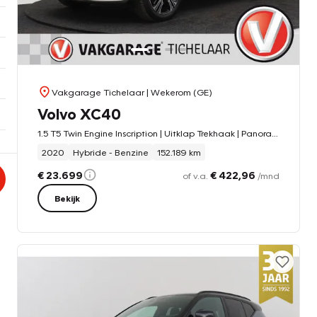
Vakgarage Tichelaar
| Wekerom (GE)
Volvo XC40
1.5 T5 Twin Engine Inscription | Uitklap Trekhaak | Panoramadak | Harman/Kardon | Camera | CarPlay |
2020
Hybride - Benzine
152.189 km
€ 23.699
€ 422,96
of v.a.
/mnd
Bekijk