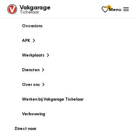
Vakgarage
0
Menu
Tichelaar
Occasions
APK
Werkplaats
Diensten
Over ons
Werken bij Vakgarage Tichelaar
Verbouwing
Direct naar