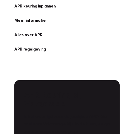
APK keuring inplannen
Meer informatie
Alles over APK
APK regelgeving
APK Keuring bij
Vakgarage!
Is het weer tijd voor de jaarlijkse APK? Ga
snel naar Vakgarage bij u in de buurt, en ga
zonder zorgen de weg op!