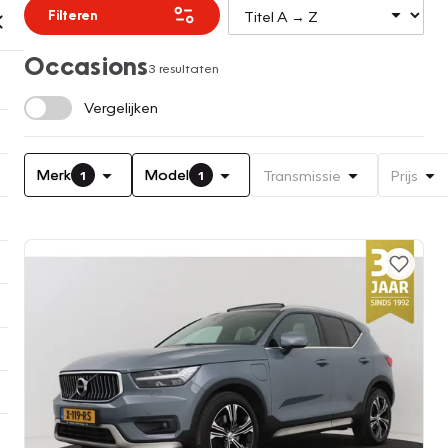
Filteren
Occasions
3 resultaten
Vergelijken
Merk
Model
Transmissie
Prijs
1
1