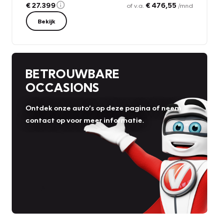
€ 27.399
€ 476,55
of v.a.
/mnd
Bekijk
BETROUWBARE
OCCASIONS
Ontdek onze auto’s op deze pagina of neem
contact op voor meer informatie.