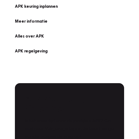
APK keuring inplannen
Meer informatie
Alles over APK
APK regelgeving
APK Keuring bij
Vakgarage!
Is het weer tijd voor de jaarlijkse APK? Ga
snel naar Vakgarage bij u in de buurt, en ga
zonder zorgen de weg op!