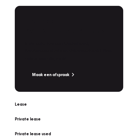
Plan een
Werkplaatsafspraak
Is uw auto toe aan Onderhoud,
Bandenwissel of een Vakantiecheck? Plan
online een afspraak!
Maak een afspraak
Lease
Private lease
Private lease used