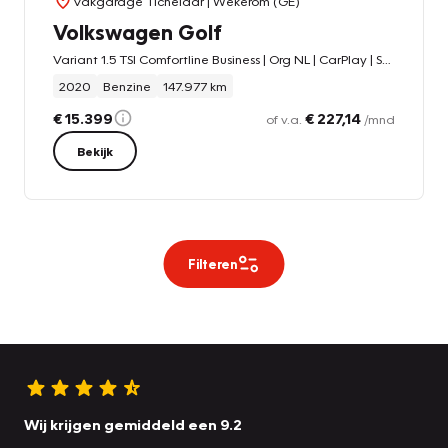
Vakgarage Tichelaar
| Wekerom (GE)
Volkswagen Golf
Variant 1.5 TSI Comfortline Business | Org NL | CarPlay | Stoelverwarming | Adap. Cruise | Comfortstoelen |
2020
Benzine
147.977 km
€ 15.399
€ 227,14
of v.a.
/mnd
Bekijk
Filteren
Wij krijgen gemiddeld een 9.2