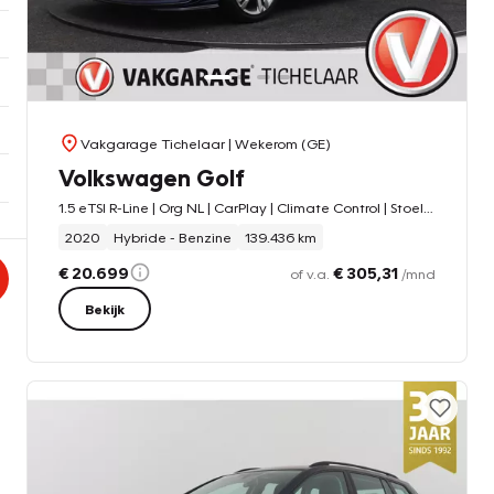
Vakgarage Tichelaar
| Wekerom (GE)
Volkswagen Golf
1.5 eTSI R-Line | Org NL | CarPlay | Climate Control | Stoel-/Stuurverwarming | Sportstoelen |
2020
Hybride - Benzine
139.436 km
€ 20.699
€ 305,31
of v.a.
/mnd
Bekijk