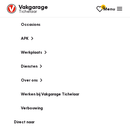
Vakgarage
0
Menu
Tichelaar
Occasions
APK
Werkplaats
Diensten
Over ons
Werken bij Vakgarage Tichelaar
Verbouwing
Direct naar