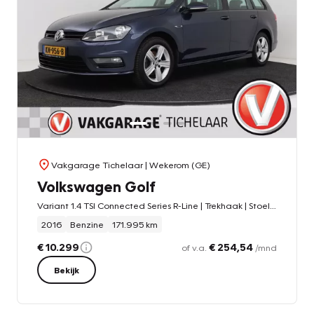
Vakgarage Tichelaar
| Wekerom (GE)
Volkswagen Golf
Variant 1.4 TSI Connected Series R-Line | Trekhaak | Stoelverwarming | Navigatie | Sportstoelen |
2016
Benzine
171.995 km
€ 10.299
€ 254,54
of v.a.
/mnd
Bekijk