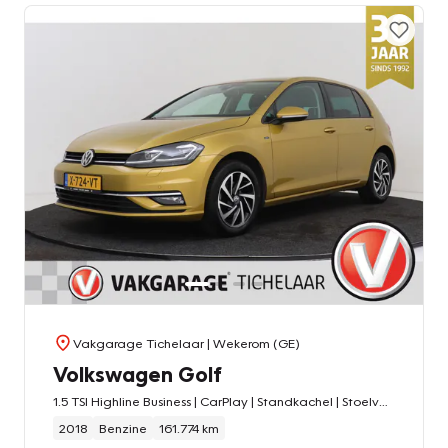
Vakgarage Tichelaar
| Wekerom (GE)
Volkswagen Golf
1.5 TSI Highline Business | CarPlay | Standkachel | Stoelverwarming | LED | Parkeersensoren |
2018
Benzine
161.774 km