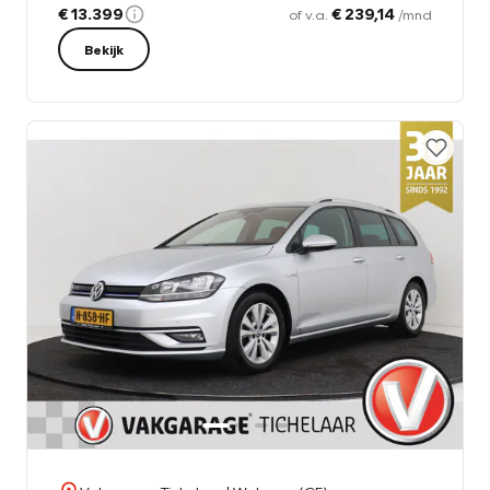
€ 13.399
€ 239,14
of v.a.
/mnd
Bekijk