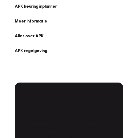
APK keuring inplannen
Meer informatie
Alles over APK
APK regelgeving
APK Keuring bij
Vakgarage!
Is het weer tijd voor de jaarlijkse APK? Ga
snel naar Vakgarage bij u in de buurt, en ga
zonder zorgen de weg op!