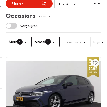
Filteren
Occasions
5 resultaten
Vergelijken
Merk
Model
Transmissie
Prijs
1
1