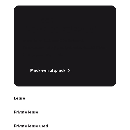
Plan een
Werkplaatsafspraak
Is uw auto toe aan Onderhoud,
Bandenwissel of een Vakantiecheck? Plan
online een afspraak!
Maak een afspraak
Lease
Private lease
Private lease used