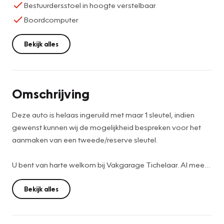
Bestuurdersstoel in hoogte verstelbaar
Boordcomputer
Bekijk alles
Omschrijving
Deze auto is helaas ingeruild met maar 1 sleutel, indien
gewenst kunnen wij de mogelijkheid bespreken voor het
aanmaken van een tweede/reserve sleutel.
U bent van harte welkom bij Vakgarage Tichelaar. Al meer
dan 30 jaar een betrouwbaar adres voor onderhoud en
verkoop van gebruikte auto’s.
Bekijk alles
Financiering nodig? Bereken zelf je maandbedrag op