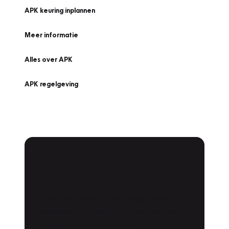
APK keuring inplannen
Meer informatie
Alles over APK
APK regelgeving
APK Keuring bij
Vakgarage!
Is het weer tijd voor de jaarlijkse APK? Ga
snel naar Vakgarage bij u in de buurt, en ga
zonder zorgen de weg op!