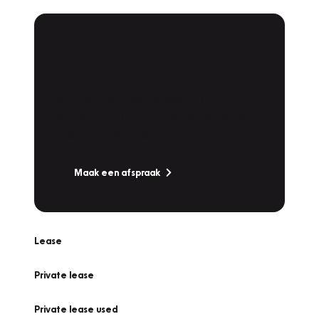
Plan een
Werkplaatsafspraak
Is uw auto toe aan Onderhoud,
Bandenwissel of een Vakantiecheck? Plan
online een afspraak!
Maak een afspraak
Lease
Private lease
Private lease used