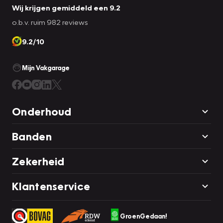
Wij krijgen gemiddeld een 9.2
Kijk voor de volledige specificaties op
o.b.v. ruim 982 reviews
www.vakgaragetichelaar.nl/afleverpakketten.
9.2/10
Laadkabels worden niet standaard bij iedere gebruikte
elektrische of hybride auto meegeleverd. Controleer
daarom vooraf of deze aanwezig is.
Mijn Vakgarage
Onderhoud
Banden
Zekerheid
Klantenservice
GroenGedaan!