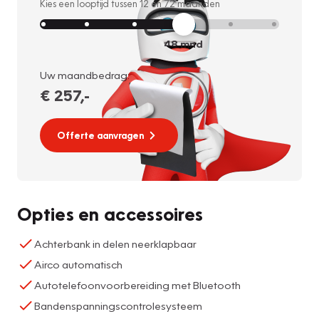
Kies een looptijd tussen
12
en
72
maanden
48
mnd
Uw maandbedrag:
€ 257
,-
Offerte aanvragen
Opties en accessoires
Achterbank in delen neerklapbaar
Airco automatisch
Autotelefoonvoorbereiding met Bluetooth
Bandenspanningscontrolesysteem