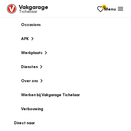
Vakgarage
0
Menu
Tichelaar
Occasions
APK
Werkplaats
Diensten
Over ons
Werken bij Vakgarage Tichelaar
Verbouwing
Direct naar