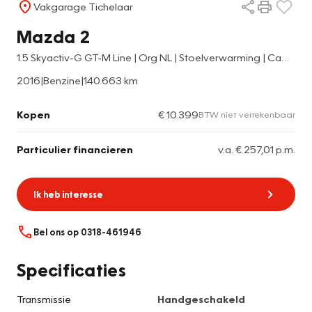
Vakgarage Tichelaar
Mazda 2
1.5 Skyactiv-G GT-M Line | Org NL | Stoelverwarming | Camera | Parkeersensoren | Climate control | Cruise control | Navi |
2016
|
Benzine
|
140.663 km
Kopen
€ 10.399
BTW niet verrekenbaar
Particulier financieren
v.a. € 257,01 p.m.
Ik heb interesse
Bel ons op 0318-461946
Specificaties
Transmissie
Handgeschakeld