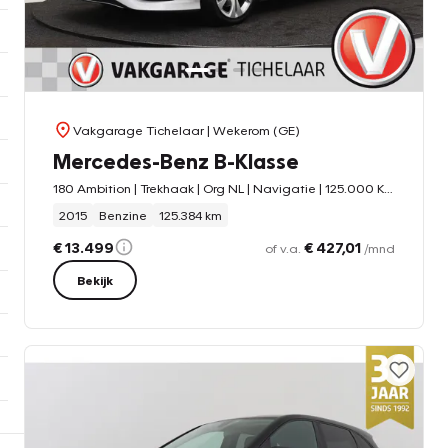
Vakgarage Tichelaar
| Wekerom (GE)
Mercedes-Benz B-Klasse
180 Ambition | Trekhaak | Org NL | Navigatie | 125.000 KM! |
2015
Benzine
125.384 km
€ 13.499
€ 427,01
of v.a.
/mnd
Bekijk