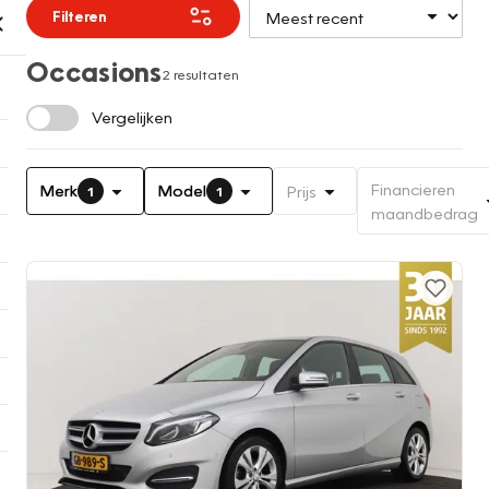
Filteren
Occasions
2 resultaten
Vergelijken
Financieren
Merk
Model
Prijs
1
1
maandbedrag