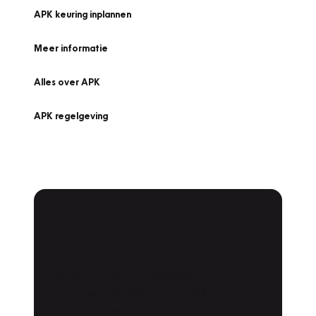
APK keuring inplannen
Meer informatie
Alles over APK
APK regelgeving
APK Keuring bij
Vakgarage!
Is het weer tijd voor de jaarlijkse APK? Ga
snel naar Vakgarage bij u in de buurt, en ga
zonder zorgen de weg op!