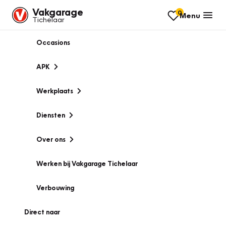
Vakgarage
0
Menu
Tichelaar
Occasions
APK
Werkplaats
Diensten
Over ons
Werken bij Vakgarage Tichelaar
Verbouwing
Direct naar