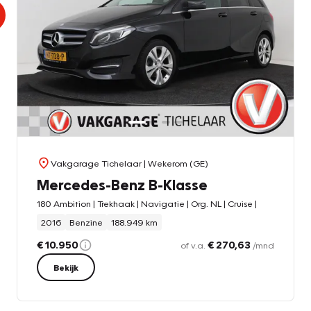
Vakgarage Tichelaar
| Wekerom (GE)
Mercedes-Benz B-Klasse
180 Ambition | Trekhaak | Navigatie | Org. NL | Cruise |
2016
Benzine
188.949 km
€ 10.950
€ 270,63
of v.a.
/mnd
Bekijk