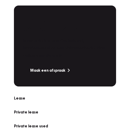
Plan een
Werkplaatsafspraak
Is uw auto toe aan Onderhoud,
Bandenwissel of een Vakantiecheck? Plan
online een afspraak!
Maak een afspraak
Lease
Private lease
Private lease used