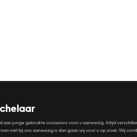
ichelaar
ad aan jonge gebruikte occasions voor u aanwezig. Altijd verschill
wensen niet bij ons aanwezig is dan gaan wij voor u op zoek. Wij 