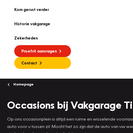
Kom gerust verder
Historie vakgarage
Zekerheden
Proefrit aanvragen
Contact
Homepage
Occasions bij Vakgarage T
Op ons occasionplein is altijd een ruime en wisselende voorra
auto voor u tussen zit. Mocht het zo zijn dat de auto van uw 