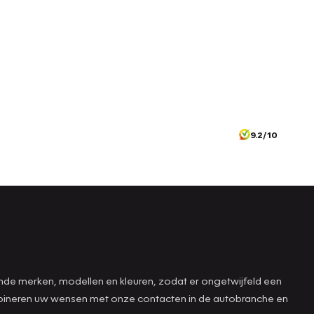
9.2/10
ende merken, modellen en kleuren, zodat er ongetwijfeld een
combineren uw wensen met onze contacten in de autobranche en