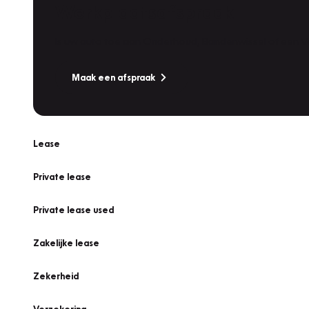
Werkplaatsafspraak
Is uw auto toe aan Onderhoud, Bandenwissel of een Va
Maak een afspraak
Lease
Private lease
Private lease used
Zakelijke lease
Zekerheid