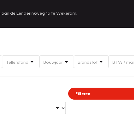
en aan de Lenderinkweg 15 te Wekerom.
Tellerstand
Bouwjaar
Brandstof
BTW / ma
Filteren