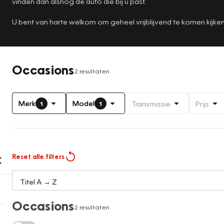
vinden dan alsnog de auto die bij u past.
U bent van harte welkom om geheel vrijblijvend te komen kijk
Occasions
2 resultaten
Merk
Model
Transmissie
Prijs
1
1
Reset alle filters
Occasions
2 resultaten