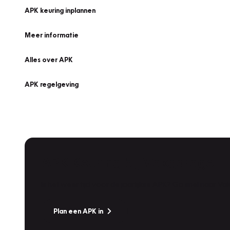
APK keuring inplannen
Meer informatie
Alles over APK
APK regelgeving
APK Keuring bij Vakgarage!
Is het weer tijd voor de jaarlijkse APK? Ga snel naar V
Plan een APK in