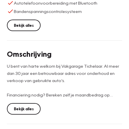
Autotelefoonvoorbereiding met Bluetooth
Bandenspanningscontrolesysteem
Bekijk alles
Omschrijving
U bent van harte welkom bij Vakgarage Tichelaar. Al meer
dan 30 jaar een betrouwbaar adres voor onderhoud en
verkoop van gebruikte auto’s.
Financiering nodig? Bereken zelf je maandbedrag op
https://www.vakgaragetichelaar.nl/diensten/financiering.
Bekijk alles
De prijs is op basis van meeneemprijs. Wij streven naar zo
hoog mogelijke kwaliteit voor een scherpe prijs. Daarom