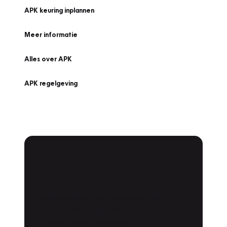
APK keuring inplannen
Meer informatie
Alles over APK
APK regelgeving
APK Keuring bij
Vakgarage!
Is het weer tijd voor de jaarlijkse APK? Ga
snel naar Vakgarage bij u in de buurt, en ga
zonder zorgen de weg op!