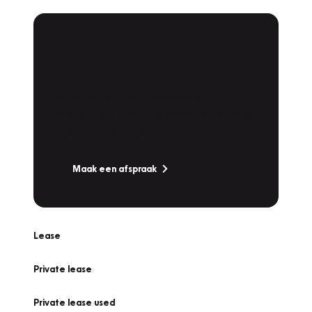
Plan een
Werkplaatsafspraak
Is uw auto toe aan Onderhoud,
Bandenwissel of een Vakantiecheck? Plan
online een afspraak!
Maak een afspraak
Lease
Private lease
Private lease used