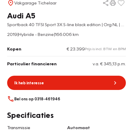
Vakgarage Tichelaar
Audi A5
Sportback 40 TFSI Sport 3X S-line black edition | Org NL | Navigatie | Climate Control | Sportstoelen |
2019
|
Hybride - Benzine
|
166.006 km
Kopen
€ 23.399
Prijs is incl. BTW en BPM
Particulier financieren
v.a. € 345,13 p.m.
Ik heb interesse
Bel ons op 0318-461946
Specificaties
Transmissie
Automaat