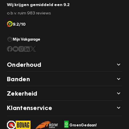
elektrische of hybride auto meegeleverd. Controleer
Wij krijgen gemiddeld een 9.2
daarom vooraf of deze aanwezig is.
o.b.v. ruim 983 reviews
9.2/10
Mijn Vakgarage
Onderhoud
Banden
Zekerheid
Klantenservice
GroenGedaan!