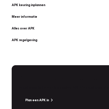
APK keuring inplannen
Meer informatie
Alles over APK
APK regelgeving
APK Keuring bij Vakgarage!
Is het weer tijd voor de jaarlijkse APK? Ga snel naar V
Plan een APK in