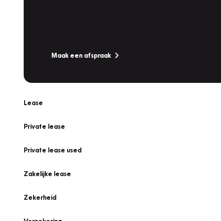
Werkplaatsafspraak
Is uw auto toe aan Onderhoud, Bandenwissel of een Va
Maak een afspraak
Lease
Private lease
Private lease used
Zakelijke lease
Zekerheid