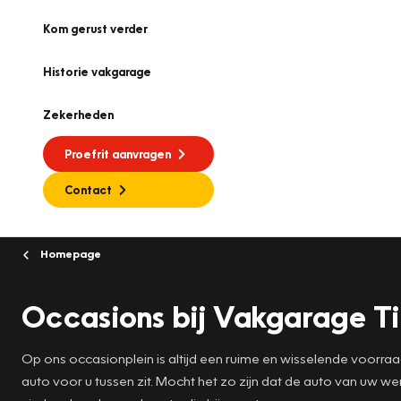
Kom gerust verder
Historie vakgarage
Zekerheden
Proefrit aanvragen
Contact
Homepage
Occasions bij Vakgarage T
Op ons occasionplein is altijd een ruime en wisselende voorra
auto voor u tussen zit. Mocht het zo zijn dat de auto van uw 