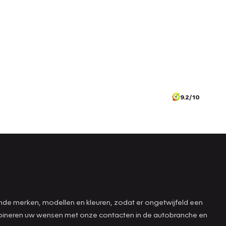
9.2/10
ende merken, modellen en kleuren, zodat er ongetwijfeld een
combineren uw wensen met onze contacten in de autobranche en