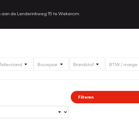
en aan de Lenderinkweg 15 te Wekerom.
Tellerstand
Bouwjaar
Brandstof
BTW / marge
Filteren