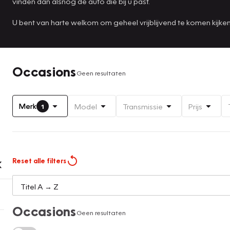
vinden dan alsnog de auto die bij u past.
U bent van harte welkom om geheel vrijblijvend te komen kijk
Occasions
Geen resultaten
Merk
Model
Transmissie
Prijs
1
Reset alle filters
Occasions
Geen resultaten