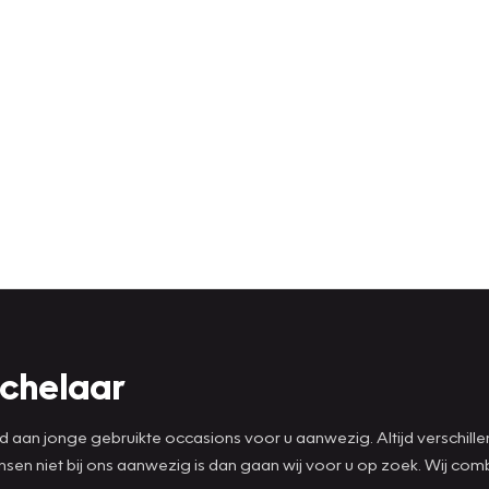
ichelaar
ad aan jonge gebruikte occasions voor u aanwezig. Altijd verschill
wensen niet bij ons aanwezig is dan gaan wij voor u op zoek. Wij 