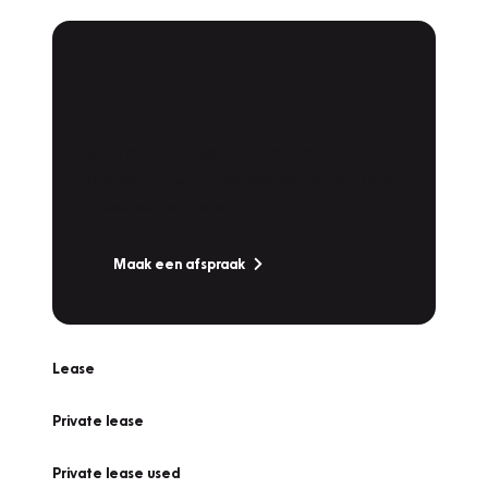
Plan een
Werkplaatsafspraak
Is uw auto toe aan Onderhoud,
Bandenwissel of een Vakantiecheck? Plan
online een afspraak!
Maak een afspraak
Lease
Private lease
Private lease used