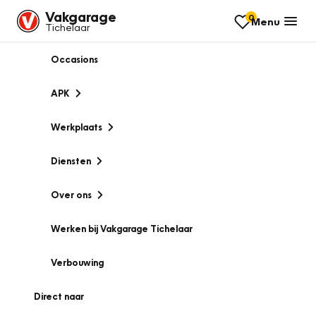
Vakgarage
0
Menu
Tichelaar
Occasions
APK
Werkplaats
Diensten
Over ons
Werken bij Vakgarage Tichelaar
Verbouwing
Direct naar