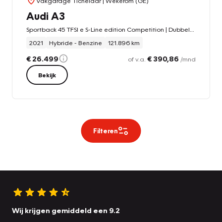
Vakgarage Tichelaar
| Wekerom (GE)
Audi A3
Sportback 45 TFSI e S-Line edition Competition | Dubbele Uitlaat | Bang&Olufsen | Sportstoelen | CarPlay | Stoelverwarming
2021
Hybride - Benzine
121.896 km
€ 26.499
€ 390,86
of v.a.
/mnd
Bekijk
Filteren
Wij krijgen gemiddeld een 9.2