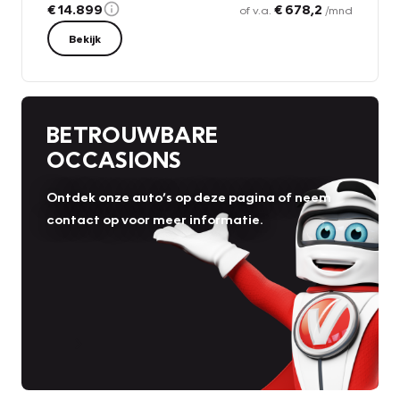
€ 14.899
€ 678,2
of v.a.
/mnd
Bekijk
BETROUWBARE
OCCASIONS
Ontdek onze auto’s op deze pagina of neem
contact op voor meer informatie.