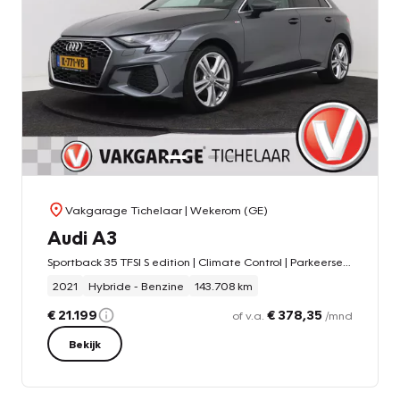
Vakgarage Tichelaar
| Wekerom (GE)
Audi A3
Sportback 35 TFSI S edition | Climate Control | Parkeersensoren | Stoelverwarming
2021
Hybride - Benzine
143.708 km
€ 21.199
€ 378,35
of v.a.
/mnd
Bekijk