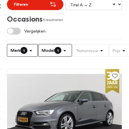
Filteren
Occasions
5 resultaten
Vergelijken
Merk
Model
Transmissie
Prijs
1
1