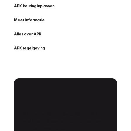
APK keuring inplannen
Meer informatie
Alles over APK
APK regelgeving
APK Keuring bij
Vakgarage!
Is het weer tijd voor de jaarlijkse APK? Ga
snel naar Vakgarage bij u in de buurt, en ga
zonder zorgen de weg op!