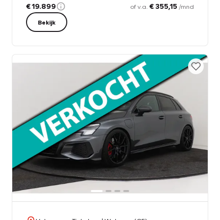
€ 19.899
€ 355,15
of v.a.
/mnd
Bekijk