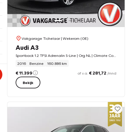
Vakgarage Tichelaar
| Wekerom (GE)
Audi A3
Sportback 1.2 TFSI Adrenalin S-Line | Org NL | Climate Control | Cruise Control |
2016
Benzine
160.886 km
€ 11.399
€ 281,72
of v.a.
/mnd
Bekijk