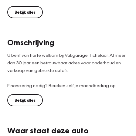
Bekijk alles
Omschrijving
U bent van harte welkom bij Vakgarage Tichelaar. Al meer
dan 30 jaar een betrouwbaar adres voor onderhoud en
verkoop van gebruikte auto’s.
Financiering nodig? Bereken zelf je maandbedrag op
https://www.vakgaragetichelaar.nl/diensten/financiering.
Bekijk alles
De prijs is op basis van meeneemprijs. De auto heeft enige
cosmetische gebruikerssporen passend bij de leeftijd en
kilometerstand, de auto verkeerd technisch in nette staat.
Waar staat deze auto