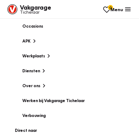
Vakgarage
0
Menu
Tichelaar
Occasions
APK
Werkplaats
Diensten
Over ons
Werken bij Vakgarage Tichelaar
Verbouwing
Direct naar