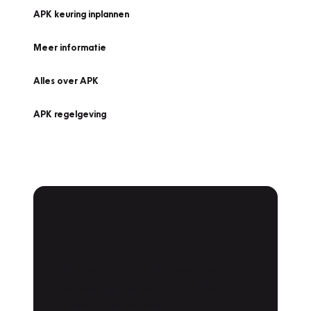
APK keuring inplannen
Meer informatie
Alles over APK
APK regelgeving
APK Keuring bij
Vakgarage!
Is het weer tijd voor de jaarlijkse APK? Ga
snel naar Vakgarage bij u in de buurt, en ga
zonder zorgen de weg op!