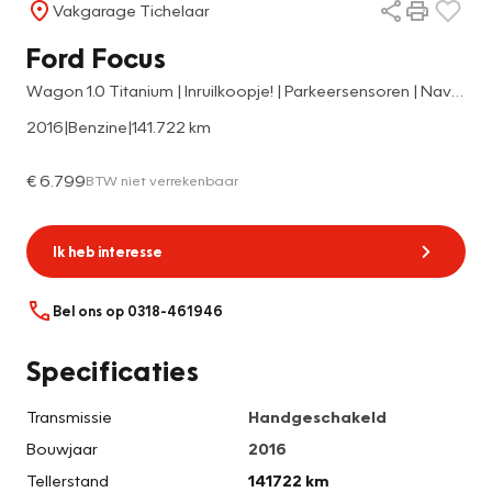
Vakgarage Tichelaar
Ford Focus
Wagon 1.0 Titanium | Inruilkoopje! | Parkeersensoren | Navigatie | All-season | Stoelverwarming | Cruise Control |
2016
|
Benzine
|
141.722 km
€ 6.799
BTW niet verrekenbaar
Ik heb interesse
Bel ons op 0318-461946
Specificaties
Transmissie
Handgeschakeld
Bouwjaar
2016
Tellerstand
141722 km