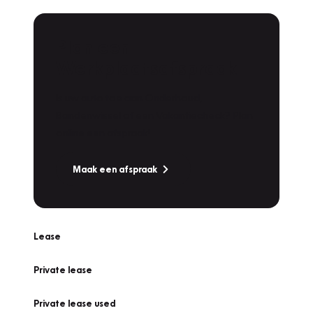
Plan een
Werkplaatsafspraak
Is uw auto toe aan Onderhoud,
Bandenwissel of een Vakantiecheck? Plan
online een afspraak!
Maak een afspraak
Lease
Private lease
Private lease used