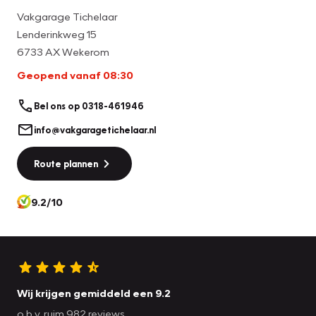
Optioneel is het ook mogelijk om de auto af te leveren met
Vakgarage Tichelaar
een nieuwe APK en onderhoudsbeurt tegen meerprijs.
Lenderinkweg 15
6733 AX Wekerom
Geopend vanaf 08:30
Bel ons op 0318-461946
info@vakgaragetichelaar.nl
Route plannen
9.2/10
Wij krijgen gemiddeld een 9.2
o.b.v. ruim 982 reviews