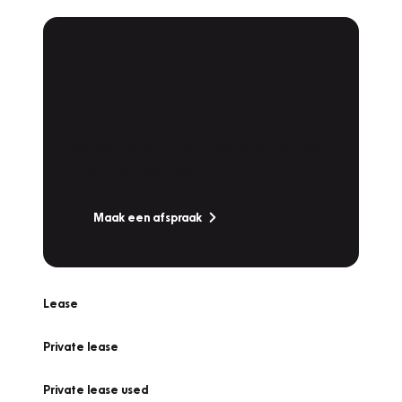
Plan een
Werkplaatsafspraak
Is uw auto toe aan Onderhoud,
Bandenwissel of een Vakantiecheck? Plan
online een afspraak!
Maak een afspraak
Lease
Private lease
Private lease used