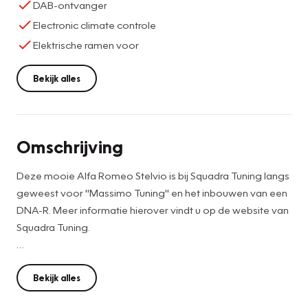
DAB-ontvanger
Electronic climate controle
Elektrische ramen voor
Bekijk alles
Omschrijving
Deze mooie Alfa Romeo Stelvio is bij Squadra Tuning langs
geweest voor "Massimo Tuning" en het inbouwen van een
DNA-R. Meer informatie hierover vindt u op de website van
Squadra Tuning.
U bent van harte welkom bij Vakgarage Tichelaar. Al meer
dan 30 jaar een betrouwbaar adres voor onderhoud en
Bekijk alles
verkoop van gebruikte auto’s.