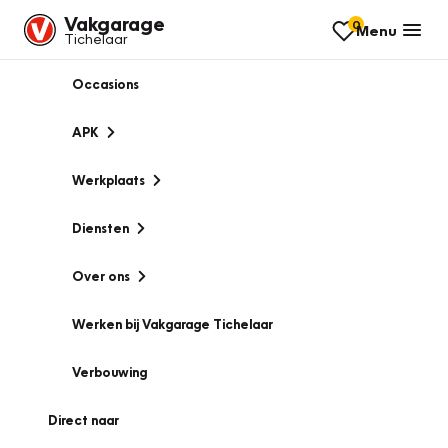
Vakgarage
0
Menu
Tichelaar
Occasions
APK
Werkplaats
Diensten
Over ons
Werken bij Vakgarage Tichelaar
Verbouwing
Direct naar