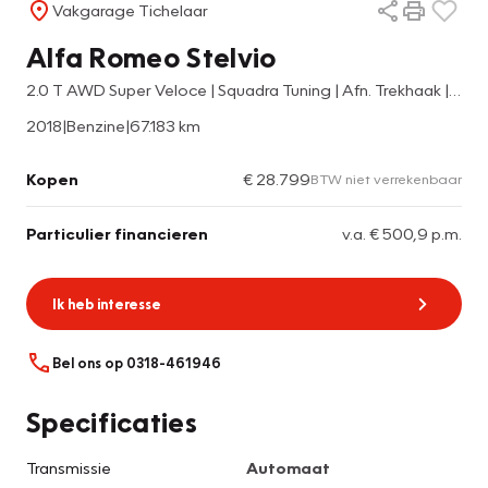
Vakgarage Tichelaar
Alfa Romeo Stelvio
2.0 T AWD Super Veloce | Squadra Tuning | Afn. Trekhaak | Automaat | BSM | Elek. stoel | Stoel-&stuurverwarming
2018
|
Benzine
|
67.183 km
Kopen
€ 28.799
BTW niet verrekenbaar
Particulier financieren
v.a. € 500,9 p.m.
Ik heb interesse
Bel ons op 0318-461946
Specificaties
Transmissie
Automaat