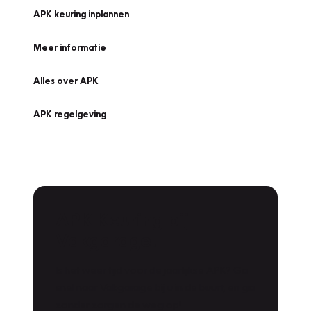
APK keuring inplannen
Meer informatie
Alles over APK
APK regelgeving
APK Keuring bij
Vakgarage!
Is het weer tijd voor de jaarlijkse APK? Ga
snel naar Vakgarage bij u in de buurt, en ga
zonder zorgen de weg op!