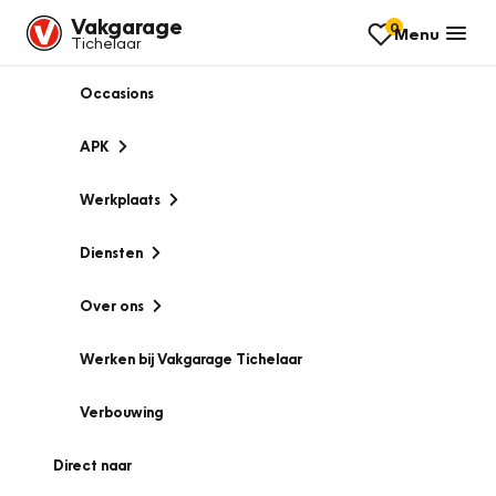
Vakgarage
0
Menu
Tichelaar
Occasions
APK
Werkplaats
Diensten
Over ons
Werken bij Vakgarage Tichelaar
Verbouwing
Direct naar