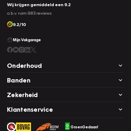
Kijk voor de volledige specificaties op
Wij krijgen gemiddeld een 9.2
www.vakgaragetichelaar.nl/afleverpakketten.
o.b.v. ruim 983 reviews
9.2/10
Mijn Vakgarage
Onderhoud
Banden
Zekerheid
Klantenservice
GroenGedaan!