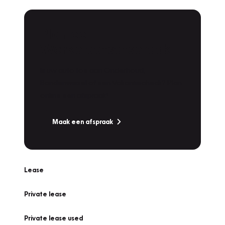
Plan een
Werkplaatsafspraak
Is uw auto toe aan Onderhoud,
Bandenwissel of een Vakantiecheck? Plan
online een afspraak!
Maak een afspraak
Lease
Private lease
Private lease used