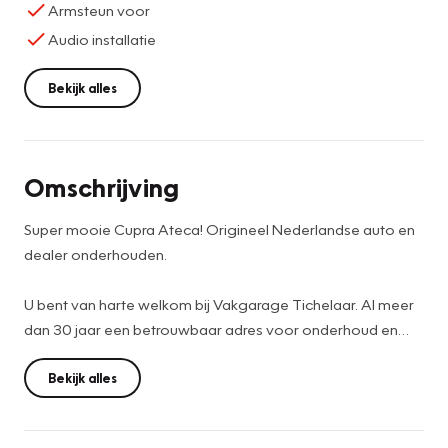
Armsteun voor
Audio installatie
Bekijk alles
Omschrijving
Super mooie Cupra Ateca! Origineel Nederlandse auto en
dealer onderhouden.
U bent van harte welkom bij Vakgarage Tichelaar. Al meer
dan 30 jaar een betrouwbaar adres voor onderhoud en
verkoop van gebruikte auto’s.
Bekijk alles
Financiering nodig? Bereken zelf je maandbedrag op
https://www.vakgaragetichelaar.nl/diensten/financiering.