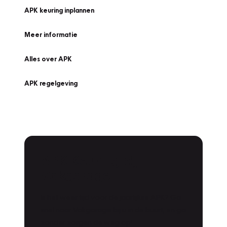
APK keuring inplannen
Meer informatie
Alles over APK
APK regelgeving
APK Keuring bij
Vakgarage!
Is het weer tijd voor de jaarlijkse APK? Ga
snel naar Vakgarage bij u in de buurt, en ga
zonder zorgen de weg op!