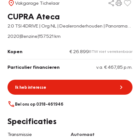
Vakgarage Tichelaar
CUPRA Ateca
2.0 TSI 4DRIVE | Org NL | Dealeronderhouden | Panoramadak | 360 Camera | Trekhaak | Brembo
2020
|
Benzine
|
157.521 km
Kopen
€ 26.899
BTW niet verrekenbaar
Particulier financieren
v.a. € 467,85 p.m.
Ik heb interesse
Bel ons op 0318-461946
Specificaties
Transmissie
Automaat