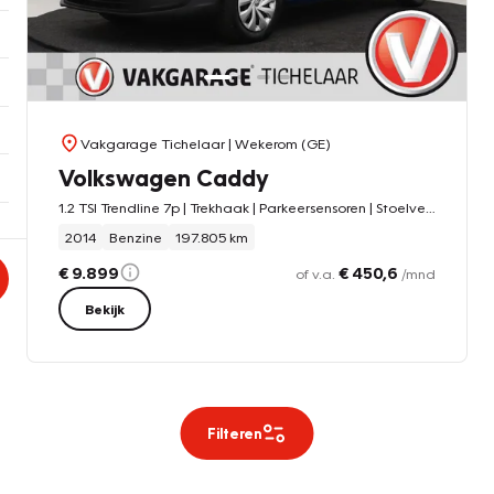
Vakgarage Tichelaar
| Wekerom (GE)
Volkswagen Caddy
1.2 TSI Trendline 7p | Trekhaak | Parkeersensoren | Stoelverwarming | Dubbele schuifdeur |
2014
Benzine
197.805 km
€ 9.899
€ 450,6
of v.a.
/mnd
Bekijk
Filteren