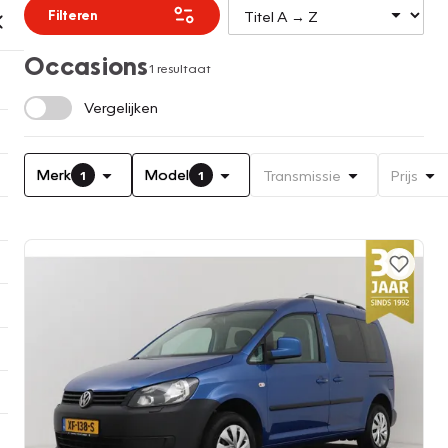
Filteren
Occasions
1 resultaat
Vergelijken
Merk
Model
Transmissie
Prijs
1
1