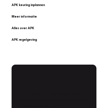
APK keuring inplannen
Meer informatie
Alles over APK
APK regelgeving
APK Keuring bij
Vakgarage!
Is het weer tijd voor de jaarlijkse APK? Ga
snel naar Vakgarage bij u in de buurt, en ga
zonder zorgen de weg op!