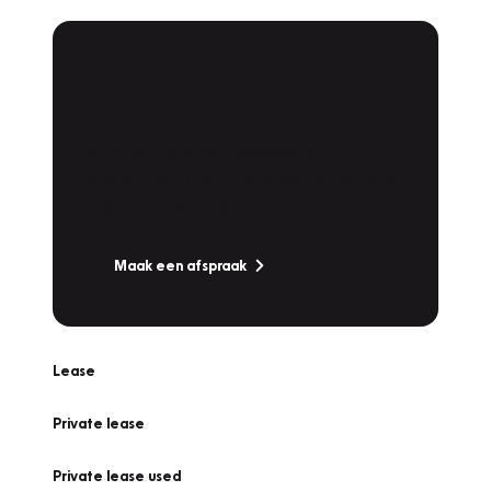
Plan een
Werkplaatsafspraak
Is uw auto toe aan Onderhoud,
Bandenwissel of een Vakantiecheck? Plan
online een afspraak!
Maak een afspraak
Lease
Private lease
Private lease used