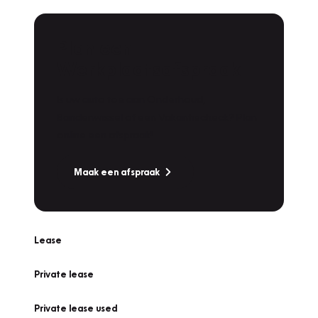
Plan een
Werkplaatsafspraak
Is uw auto toe aan Onderhoud,
Bandenwissel of een Vakantiecheck? Plan
online een afspraak!
Maak een afspraak
Lease
Private lease
Private lease used