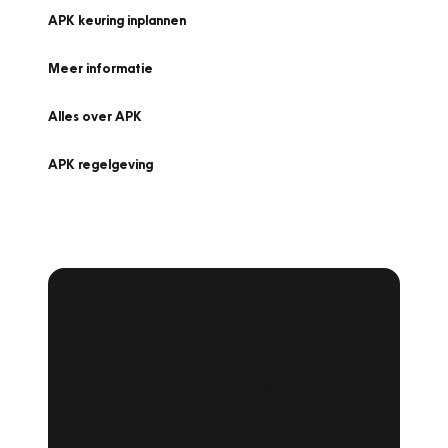
APK keuring inplannen
Meer informatie
Alles over APK
APK regelgeving
APK Keuring bij
Vakgarage!
Is het weer tijd voor de jaarlijkse APK? Ga
snel naar Vakgarage bij u in de buurt, en ga
zonder zorgen de weg op!